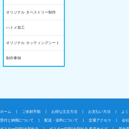
オリジナル タペストリー制作
ハトメ加工
オリジナル カッティングシート
制作事例
ホーム
ご依頼手順
お得な注文方法
お支払い方法
よく
受付と納期について
配送・送料について
交通アクセス
会
ポスター印刷/大判出力
ポスター印刷/大判出力 長尺サイズ
屋外