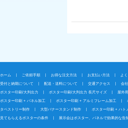
ホーム
ご依頼手順
お得な注文方法
お支払い方法
よく
受付と納期について
配送・送料について
交通アクセス
会
ポスター印刷/大判出力
ポスター印刷/大判出力 長尺サイズ
屋外
ポスター印刷 + パネル加工
ポスター印刷 + アルミフレーム加工
タペストリー制作
大型バナースタンド制作
ポスター印刷 + ハト
見てもらえるポスターの条件
展示会はポスター、パネルで効果的な告