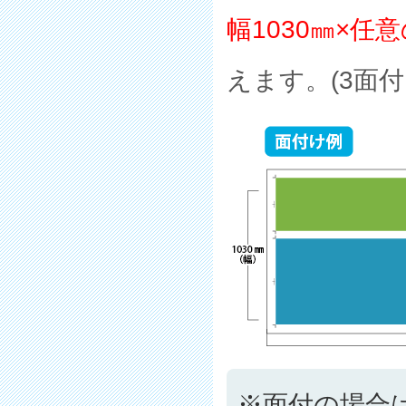
幅1030㎜×任意
えます。(3面付
※面付の場合