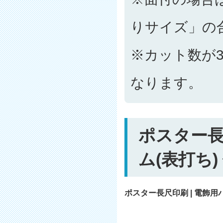
りサイズ」の
※カット数が3
なります。
ポスター長
ム(表打ち)
ポスター長尺印刷 | 電飾用バ