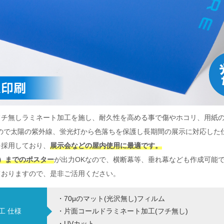
チ無しラミネート加工を施し、耐久性を高める事で傷やホコリ、用紙の
ので太陽の紫外線、蛍光灯から色落ちを保護し長期間の展示に対応した
を採用しており、
展示会などの屋内使用に最適です。
ル）までのポスター
が出力OKなので、横断幕等、垂れ幕なども作成可能
ておりますので、是非ご活用ください。
・70μのマット(光沢無し)フィルム
工 仕様
・片面コールドラミネート加工(フチ無し)
・UVカット