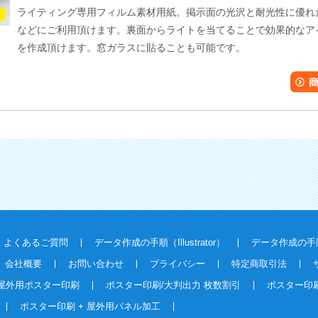
ライティング専用フィルム素材用紙。掲示面の光沢と耐光性に優れ
などにご利用頂けます。裏面からライトを当てることで効果的なア
を作成頂けます。窓ガラスに貼ることも可能です。
よくあるご質問
データ作成の手順（Illustrator）
データ作成の手順（
会社概要
お問い合わせ
プライバシー
特定商取引法
屋外用ポスター印刷
ポスター印刷/大判出力 枚数割引
ポスター印刷
ポスター印刷 + 屋外用パネル加工