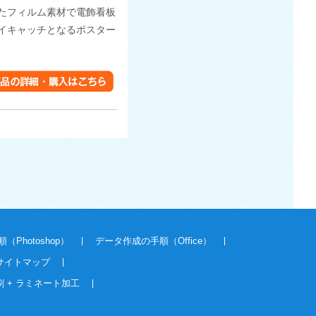
たフィルム素材で電飾看板
イキャッチとなるポスター
Photoshop）
データ作成の手順（Office）
サイトマップ
 + ラミネート加工