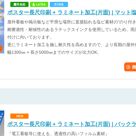
ポスター長尺印刷 + ラミネート加工(片面) | マット塩
屋外看板や掲示板など平滑な場所に直接貼れる塩ビ素材の"のり付き
耐擦過性・耐候性のあるラテックスインクを使用しているため、雨
付けに向いております。
更にラミネート加工を施し耐久性を高めますので、より長期の屋外
幅1300㎜ × 長さ5000㎜までのサイズが出力OK。
ポスター長尺印刷 + ラミネート加工(片面) | バッ
『電工看板等に使える、透過性の高いフィルム素材』