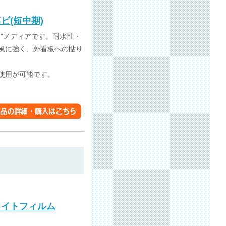
ビ(短中期)
"メディアです。耐水性・
風に強く、外看板への貼り
使用が可能です。
クライトフィルム