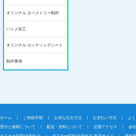
オリジナル タペストリー制作
ハトメ加工
オリジナル カッティングシート
制作事例
ホーム
ご依頼手順
お得な注文方法
お支払い方法
よく
受付と納期について
配送・送料について
交通アクセス
会
ポスター印刷/大判出力
ポスター印刷/大判出力 長尺サイズ
屋外