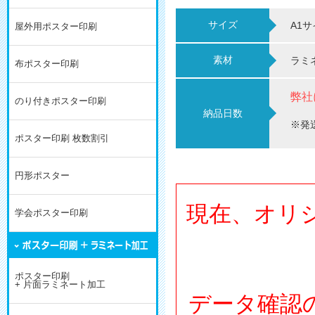
サイズ
A1サ
屋外用ポスター印刷
素材
ラミネ
布ポスター印刷
弊社
のり付きポスター印刷
納品日数
※発
ポスター印刷 枚数割引
円形ポスター
現在、オリ
学会ポスター印刷
ポスター印刷
+ 片面ラミネート加工
データ確認