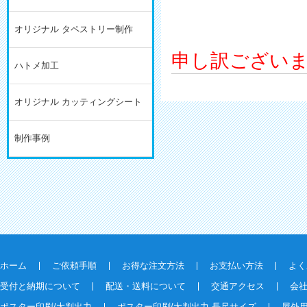
オリジナル タペストリー制作
申し訳ござい
ハトメ加工
オリジナル カッティングシート
制作事例
ホーム
ご依頼手順
お得な注文方法
お支払い方法
よく
受付と納期について
配送・送料について
交通アクセス
会
ポスター印刷/大判出力
ポスター印刷/大判出力 長尺サイズ
屋外