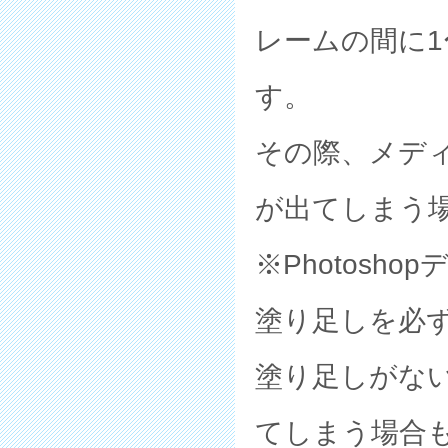
レームの間に1
す。
その際、メディ
が出てしまう
※Photosh
塗り足しを必
塗り足しがな
てしまう場合