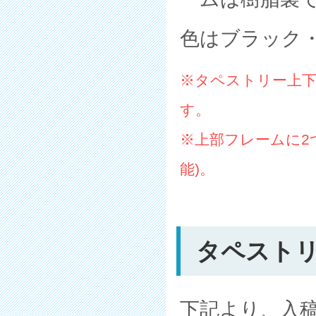
色はブラック
※タペストリー上下
す。
※上部フレームに2
能)。
タペストリ
下記より、入