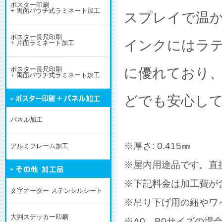
ポスター印刷
+ 両面パウチ式ラミネート加工
スプレイで温
ポスター長尺印刷
インクにはラ
+ 片面ラミネート加工
に優れており
ポスター長尺印刷
+ 両面パウチ式ラミネート加工
どでも安心し
パネル加工
※厚さ: 0.415㎜
アルミフレーム加工
※屋内用途品です。直
※下記料金は加工費が
文字オーダー ステンシルシート
※吊り下げ用の紐やワ
大判ステッカー印刷
※A0、B0サイズの場