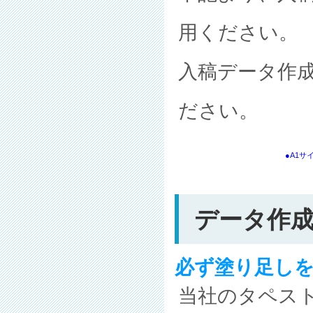
用ください。
入稿データ作
ださい。
●A1サ
データ作
必ず塗り足しを
当社のタペス